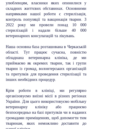
улюбленцям, власники яких опинилися у
складних життєвих обставинах. Основними
напрямками нашої роботи є стерилізація,
контроль популяції та вакцинація тварин. З
2022 року ми провели понад 10 000
стерилізацій і надали більше 40 000
ветеринарних консультацій та лікувань.
Наша основна база розташована в Черкаській
області. Тут працює сучасна, повністю
обладнана ветеринарна клініка, де ми
приймаємо як окремих тварин, так і групи
тварин із громад, волонтерських організацій
та притулків для проведення стерилізації та
інших необхідних процедур.
Крім роботи в клініці, ми регулярно
організовуємо виїзні місії в різних регіонах
України. Для цього використовуємо мобільну
ветеринарну клініку або працюємо
безпосередньо на базі притулків чи в наданих
громадами приміщеннях, щоб допомогти тим
тваринам, яких неможливо доставити до
нашої клініки.