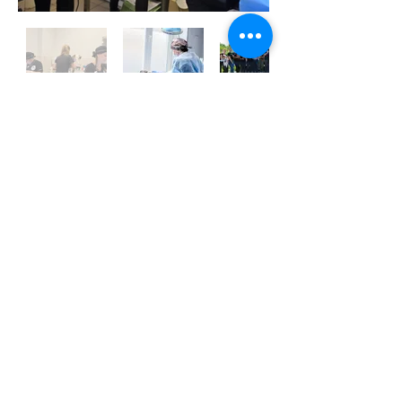
Join our mailing list
For updates, competitions, discounts
and job openings