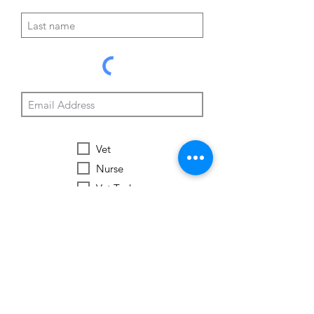
Vet
Nurse
Vet Tech
Vet Student
Student
Other
Subscribe Now